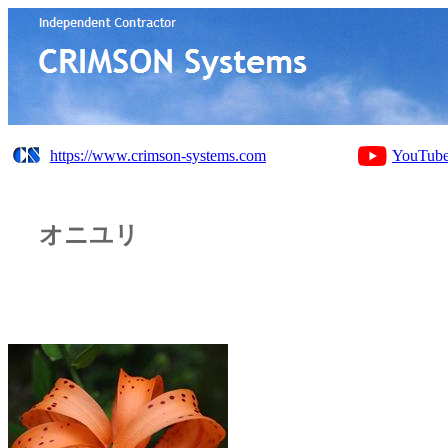
https://www.crimson-systems.com
YouTub
オニユリ