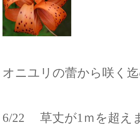
オニユリの蕾から咲く迄
6/22 草丈が1ｍを超え