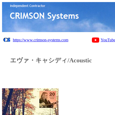
https://www.crimson-systems.com
YouTub
エヴァ・キャシディ/Acoustic