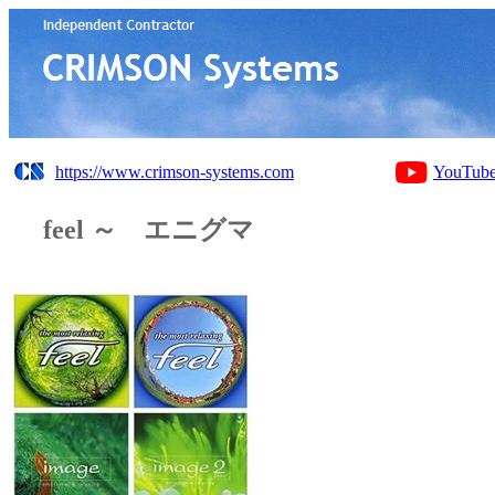
https://www.crimson-systems.com
YouTub
feel ～ エニグマ