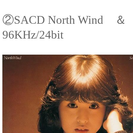
②SACD North Win
96KHz/24bit