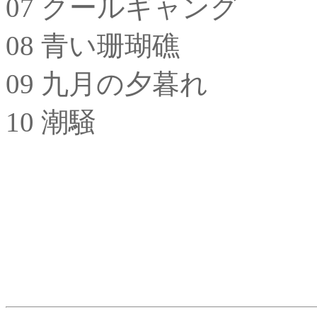
07 クールギャング
08 青い珊瑚礁
09 九月の夕暮れ
10 潮騒