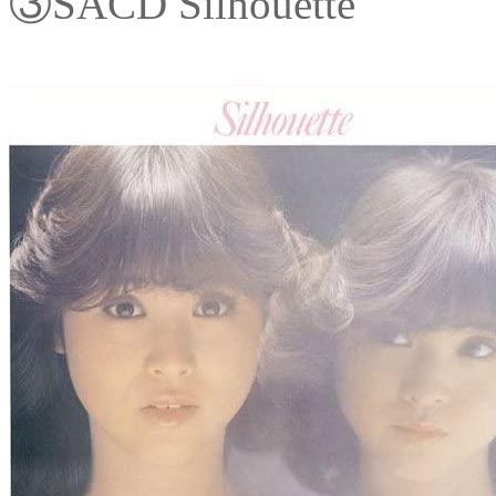
③SACD Silhouette