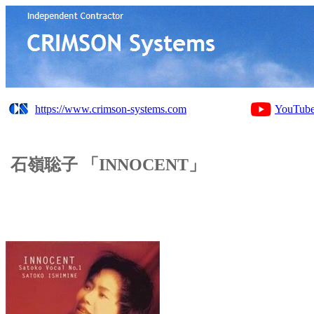
https://www.crimson-systems.com
YouTub
石嶺聡子 「INNOCENT」