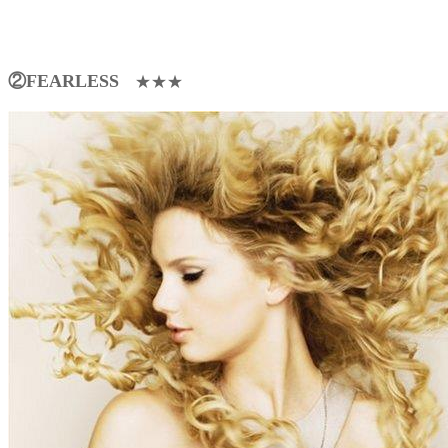
②FEARLESS
★★★