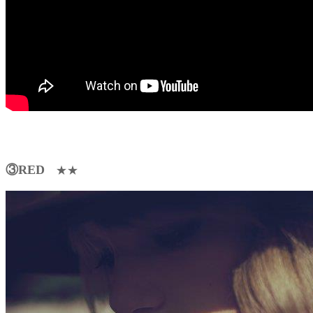
③RED
★★