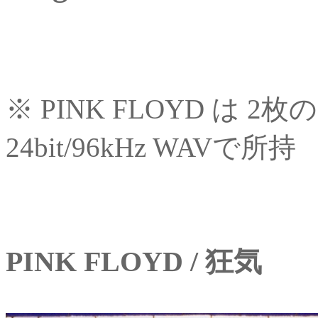
※ PINK FLOYD は 
24bit/96kHz WAVで所持
PINK FLOYD / 狂気