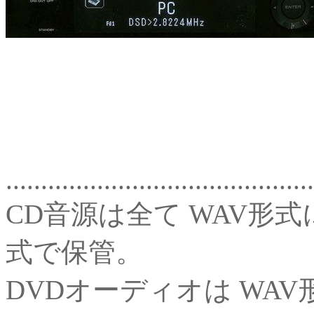
............................................
CD音源は全て WAV形式
式で保管。
DVDオーディオは WA