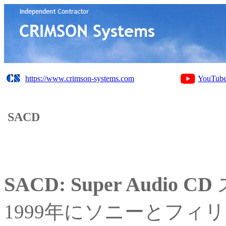
https://www.crimson-systems.com
YouTub
SACD
SACD: Super Audio CD
1999年にソニーとフ