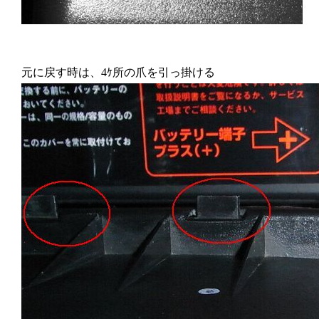
元に戻す時は、4ｹ所の爪を引っ掛ける