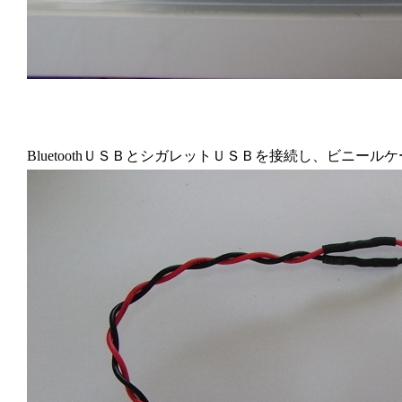
BluetoothＵＳＢとシガレットＵＳＢを接続し、ビニー