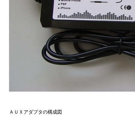
ＡＵＸアダプタの構成図