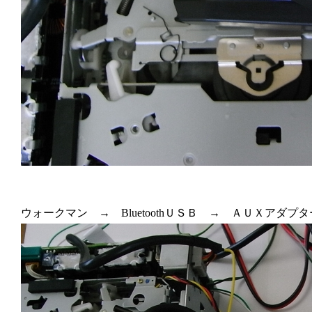
ウォークマン → BluetoothＵＳＢ → ＡＵＸアダ