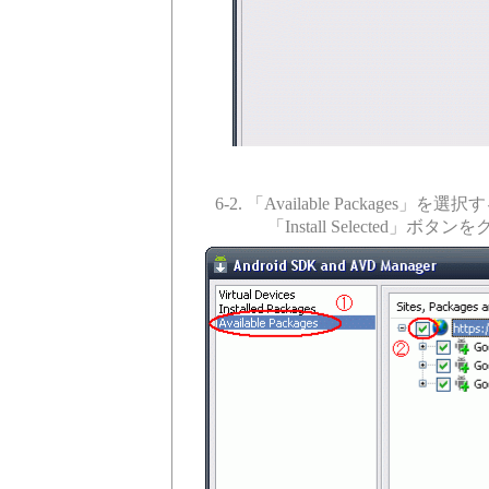
6-2. 「Available Package
「Install Selected」ボ