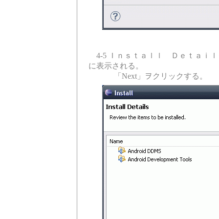
4-5 Ｉｎｓｔａｌｌ Ｄｅｔａｉｌダイアログに
に表示される。
「Next」ヲクリックする。