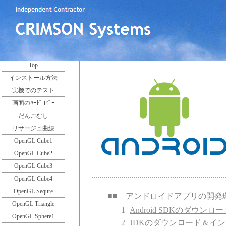
Top
インストール方法
実機でのテスト
画面のﾊｰﾄﾞｺﾋﾟｰ
だんごむし
リサージュ曲線
OpenGL Cube1
OpenGL Cube2
OpenGL Cube3
..................................................................
OpenGL Cube4
OpenGL Sequre
■■ アンドロイドアプリの開
OpenGL Triangle
1
Android SDKのダウンロー
OpenGL Sphere1
2
JDKのダウンロード＆イ